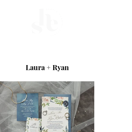
ME
NU
Laura + Ryan